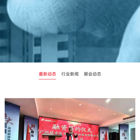
最新动态
行业新闻
展会动态