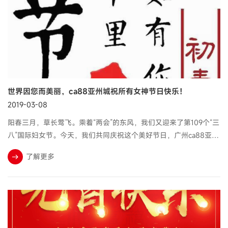
世界因您而美丽，ca88亚州城祝所有女神节日快乐！
2019-03-08
阳春三月，草长莺飞。乘着“两会”的东风，我们又迎来了第109个“三
八”国际妇女节。今天，我们共同庆祝这个美好节日，广州ca88亚州
城在此祝天下所有的女同胞们，三八女神节快乐！幸福的女人，有
了解更多
一颗知足常乐、包容一...