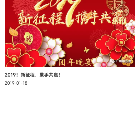
2019！新征程，携手共赢！
2019-01-18
值此新春佳节之际，ca88亚州城股份迎来了一年一度的年终盛会，
今天整个ca88亚州城家庭欢聚一堂，共襄盛举。
了解更多