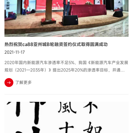
热烈祝贺ca88亚州城B轮融资签约仪式取得圆满成功
2021-11-17
2020年国内新能源汽车渗透率不足5%，我国《新能源汽车产业发展
规划（2021—2035年）》提出2025年20%的渗透率目标，并通过
双积分政策加以引导；欧洲2025年在碳排放政策约束下，渗透率有
了解更多
望达到25-30%。按照每辆新能源车约50KWh，到2025年，国内的
动力电池需求量约为367.6GWh。